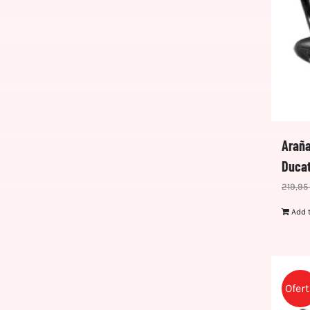
Araña
Ducat
219,95
Add 
Ofer