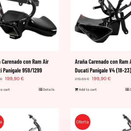
 Carenado con Ram Air
Araña Carenado con Ram A
i Panigale 959/1299
Ducati Panigale V4 (18-23
199,90
€
199,90
€
€
219,95
€
to cart
Details
Add to cart
ta
Oferta