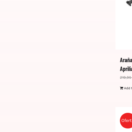
Araña
April
219,95
Add 
Ofer