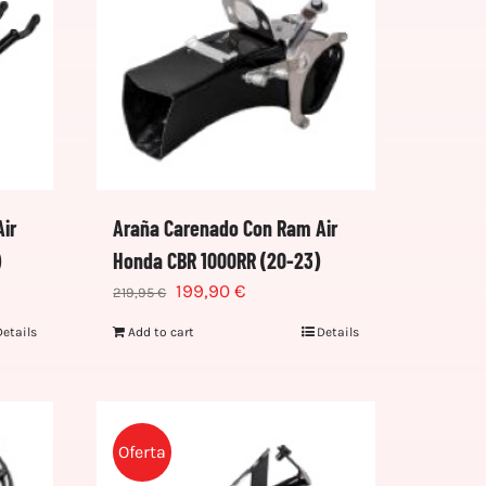
ir
Araña Carenado Con Ram Air
)
Honda CBR 1000RR (20-23)
199,90
€
219,95
€
Details
Add to cart
Details
Oferta