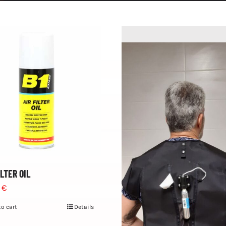
ILTER OIL
8
€
to cart
Details