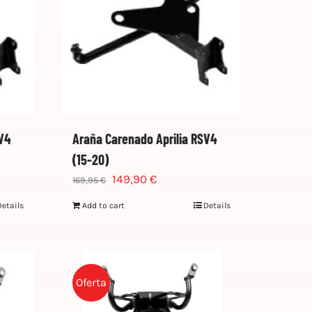
SV4
Araña Carenado Aprilia RSV4
(15-20)
149,90
€
169,95
€
Details
Add to cart
Details
Oferta