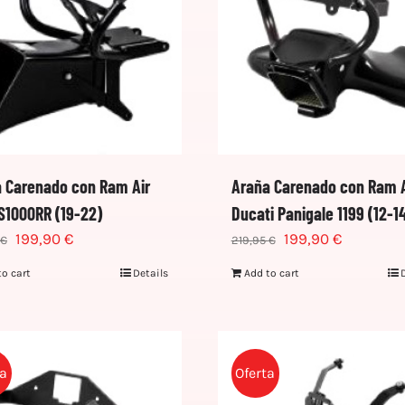
 Carenado con Ram Air
Araña Carenado con Ram A
1000RR (19-22)
Ducati Panigale 1199 (12-1
199,90
€
199,90
€
€
219,95
€
to cart
Details
Add to cart
ta
Oferta