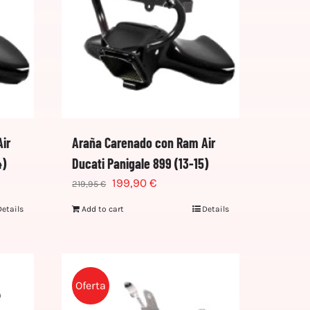
ir
Araña Carenado con Ram Air
4)
Ducati Panigale 899 (13-15)
199,90
€
219,95
€
Details
Add to cart
Details
Oferta