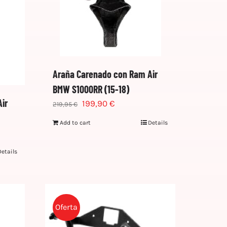
Araña Carenado con Ram Air
BMW S1000RR (15-18)
ir
199,90
€
219,95
€
Add to cart
Details
Details
Oferta