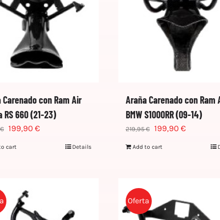
 Carenado con Ram Air
Araña Carenado con Ram A
ia RS 660 (21-23)
BMW S1000RR (09-14)
199,90
€
199,90
€
€
219,95
€
to cart
Details
Add to cart
ta
Oferta