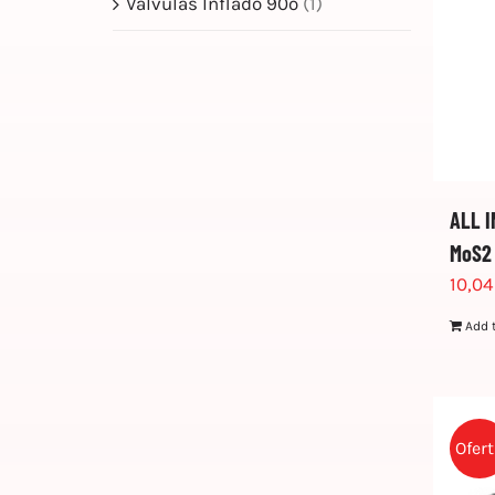
Valvulas Inflado 90º
(1)
ALL 
MoS2
10,0
Add 
Ofer