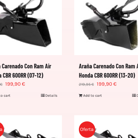
 Carenado Con Ram Air
Araña Carenado Con Ram A
 CBR 600RR (07-12)
Honda CBR 600RR (13-20)
199,90
€
199,90
€
€
219,95
€
to cart
Details
Add to cart
ta
Oferta