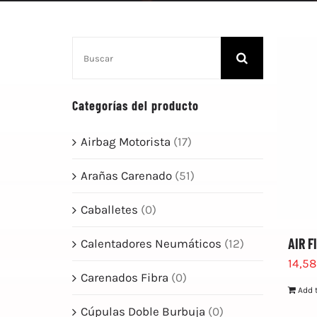
Search
for:
Categorías del producto
Airbag Motorista
(17)
Arañas Carenado
(51)
Caballetes
(0)
AIR F
Calentadores Neumáticos
(12)
14,5
Carenados Fibra
(0)
Add 
Cúpulas Doble Burbuja
(0)