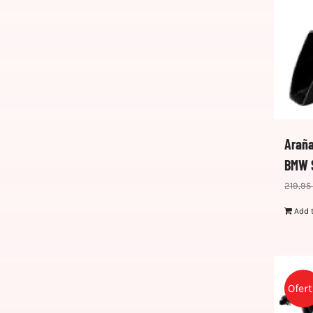
Araña
BMW S
219,95
Add 
Ofer