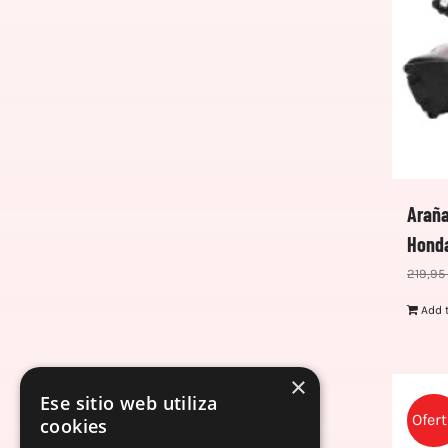
Araña
Honda
219,95
Add 
×
Ese sitio web utiliza
Ofer
cookies