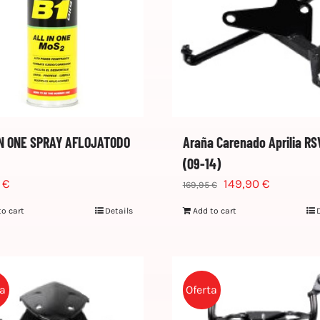
IN ONE SPRAY AFLOJATODO
Araña Carenado Aprilia R
(09-14)
4
€
149,90
€
169,95
€
to cart
Details
Add to cart
ta
Oferta