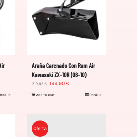
ir
Araña Carenado Con Ram Air
Kawasaki ZX-10R (08-10)
199,90
€
219,95
€
Details
Add to cart
Details
Oferta