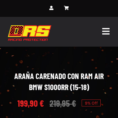
Skip
to
content
Togg
Navig
INICIO
SOBRE NOSOTROS
ARAÑA CARENADO CON RAM AIR
SERVICIOS
BMW S1000RR (15-18)
MONOS PERSONALIZADOS
199,90
€
219,95
€
9% Off
EVENTOS