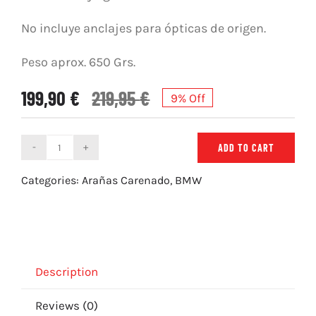
No incluye anclajes para ópticas de origen.
Peso aprox. 650 Grs.
199,90
€
219,95
€
9% Off
ADD TO CART
Araña
Carenado
Categories:
Arañas Carenado
,
BMW
con
Ram
Air
BMW
S1000RR
Description
(15-
Reviews (0)
18)