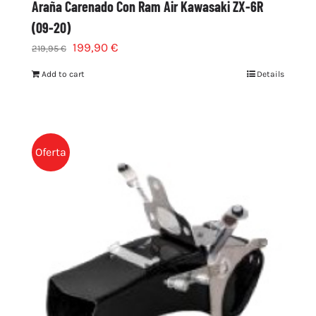
Araña Carenado Con Ram Air Kawasaki ZX-6R
(09-20)
199,90
€
219,95
€
Add to cart
Details
Oferta