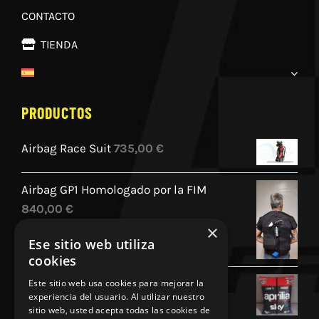
CONTACTO
TIENDA
PRODUCTOS
Airbag Race Suit
735,00
€
Airbag GP1 Homologado por la FIM
840,00
€
×
Ese sitio web utiliza
cookies
Cojin Personalizado Aprilia Racing
Este sitio web usa cookies para mejorar la
experiencia del usuario. Al utilizar nuestro
45,00
€
sitio web, usted acepta todas las cookies de