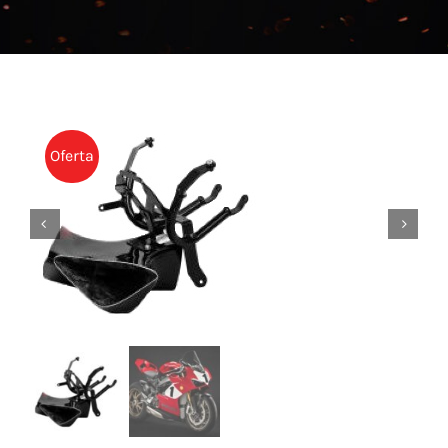
NOTICIAS
CONTACTO
TIENDA
Oferta

