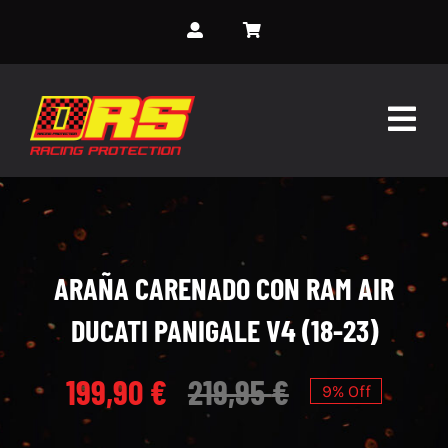
Skip
to
content
Togg
Navig
INICIO
SOBRE NOSOTROS
ARAÑA CARENADO CON RAM AIR
SERVICIOS
DUCATI PANIGALE V4 (18-23)
MONOS PERSONALIZADOS
199,90
€
219,95
€
9% Off
EVENTOS