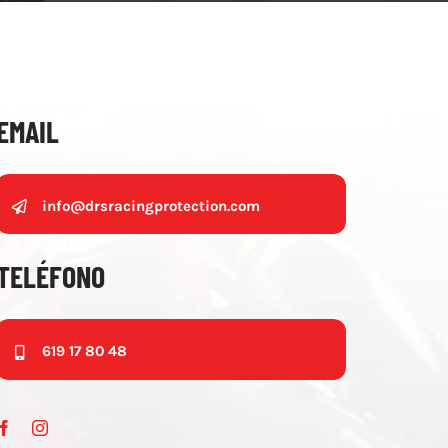
EMAIL
info@drsracingprotection.com
TELÉFONO
619 17 80 48