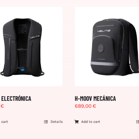
 ELECTRÓNICA
H-MOOV MECÁNICA
0
€
689,00
€
 cart
Details
Add to cart