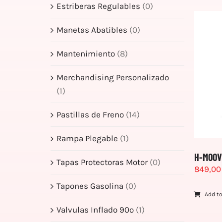
Estriberas Regulables
(0)
Manetas Abatibles
(0)
Mantenimiento
(8)
Merchandising Personalizado
(1)
Pastillas de Freno
(14)
Rampa Plegable
(1)
H-MOOV
Tapas Protectoras Motor
(0)
849,0
Tapones Gasolina
(0)
Add to
Valvulas Inflado 90º
(1)