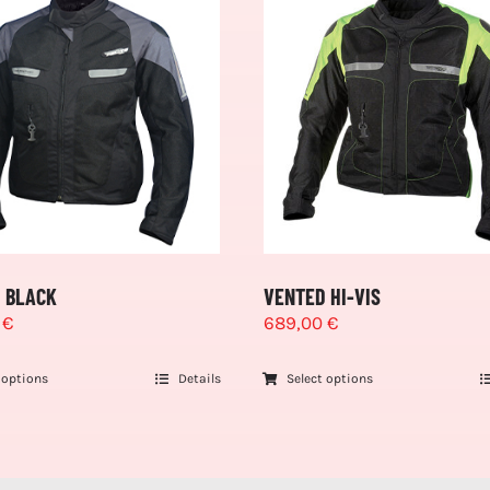
 BLACK
VENTED HI-VIS
0
€
689,00
€
 options
Details
Select options