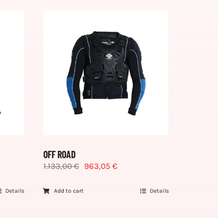
OFF ROAD
1.133,00
€
963,05
€
Details
Add to cart
Details