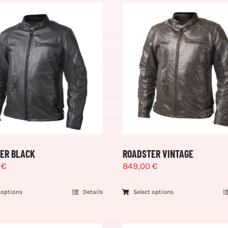
ER BLACK
ROADSTER VINTAGE
0
€
849,00
€
 options
Details
Select options