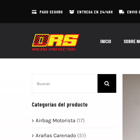
Skip
to
PAGO SEGURO
ENTREGA EN 24/48H
ENVIO 
content
INICIO
SOBRE N
Search
for:
Categorías del producto
Airbag Motorista
(17)
Arañas Carenado
(51)