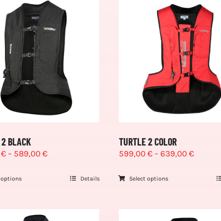
 2 BLACK
TURTLE 2 COLOR
0
€
–
589,00
€
599,00
€
–
639,00
€
 options
Details
Select options