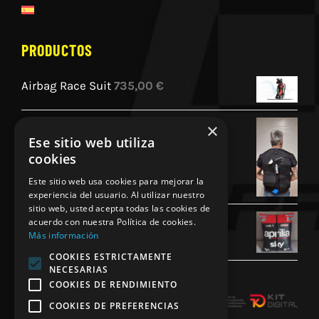
PRODUCTOS
Airbag Race Suit
735,00
€
Airbag GP1 Homologado por la FIM
×
Ese sitio web utiliza
840,00
€
cookies
Este sitio web usa cookies para mejorar la
experiencia del usuario. Al utilizar nuestro
sitio web, usted acepta todas las cookies de
Cojin Personalizado Aprilia Racing
acuerdo con nuestra Política de cookies.
Más información
45,00
€
COOKIES ESTRICTAMENTE
NECESARIAS
COOKIES DE RENDIMIENTO
COOKIES DE PREFERENCIAS