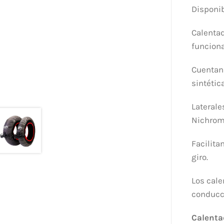
Disponib
Calentad
funciona
Cuentan 
sintétic
Laterale
Nichrom
Facilita
giro.
Los cale
conducc
Calenta