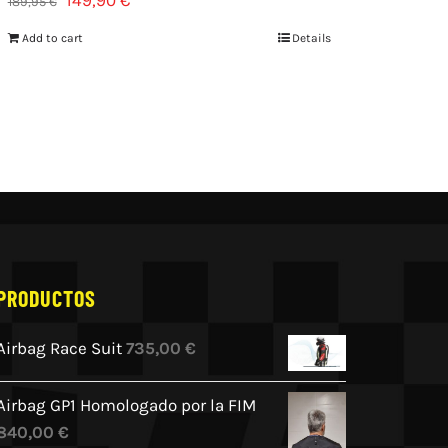
189,95
€
Add to cart
Details
PRODUCTOS
Airbag Race Suit
735,00
€
Airbag GP1 Homologado por la FIM
840,00
€