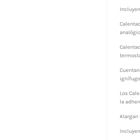
Incluyen
Calentad
analógic
Calentad
termosta
Cuentan 
ignífugo
Los Cale
la adher
Alargan 
Incluyen