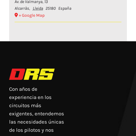
Av. de Valmanya, 13
Alcarràs
,
Lleida
25180
España
+ Google Map
Con años de
experiencia en los
circuitos más
exigentes, entendemos
las necesidades únicas
de los pilotos y nos