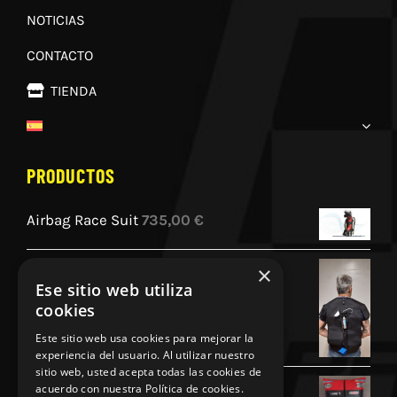
NOTICIAS
CONTACTO
TIENDA
PRODUCTOS
Airbag Race Suit
735,00
€
×
Airbag GP1 Homologado por la FIM
Ese sitio web utiliza
840,00
€
cookies
Este sitio web usa cookies para mejorar la
experiencia del usuario. Al utilizar nuestro
sitio web, usted acepta todas las cookies de
Cojin Personalizado Aprilia Racing
acuerdo con nuestra Política de cookies.