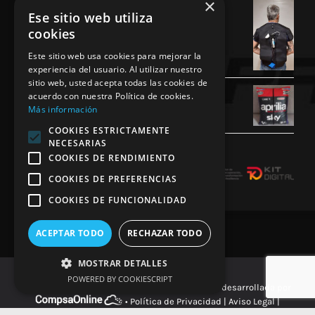
Airbag GP1 Homologado por la FIM
×
Ese sitio web utiliza
840,00
€
cookies
Este sitio web usa cookies para mejorar la
experiencia del usuario. Al utilizar nuestro
sitio web, usted acepta todas las cookies de
Cojin Personalizado Aprilia Racing
acuerdo con nuestra Política de cookies.
Más información
45,00
€
COOKIES ESTRICTAMENTE
NECESARIAS
COOKIES DE RENDIMIENTO
COOKIES DE PREFERENCIAS
COOKIES DE FUNCIONALIDAD
ACEPTAR TODO
RECHAZAR TODO
MOSTRAR DETALLES
POWERED BY COOKIESCRIPT
© Copyright 2026 DRS Racing Protection • Web desarrollada por
•
Política de Privacidad
|
Aviso Legal
|