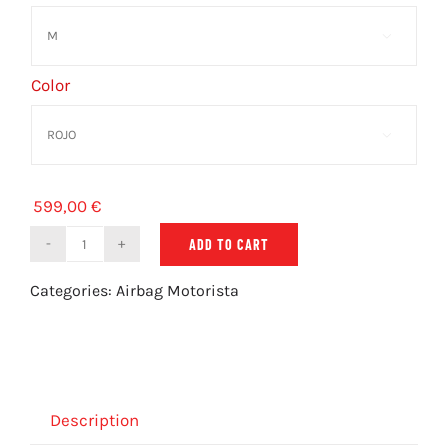

Color

599,00
€
ADD TO CART
Turtle
2
Categories:
Airbag Motorista
Color
quantity
Description