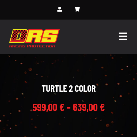
Skip
to
content
Togg
Navig
INICIO
SOBRE NOSOTROS
TURTLE 2 COLOR
SERVICIOS
599,00
€
–
639,00
€
MONOS PERSONALIZADOS
EVENTOS