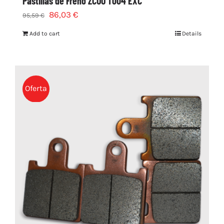
Pastillas de Freno ZCOO T004 EXC
86,03
€
95,59
€
Add to cart
Details
Oferta