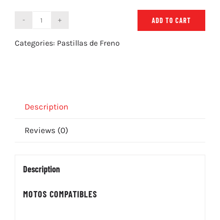
ADD TO CART
Pastillas
de
Categories:
Pastillas de Freno
Freno
ZCOO
S001
EX
quantity
Description
Reviews (0)
Description
MOTOS COMPATIBLES