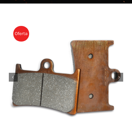
NOTICIAS
CONTACTO
TIENDA
Oferta

