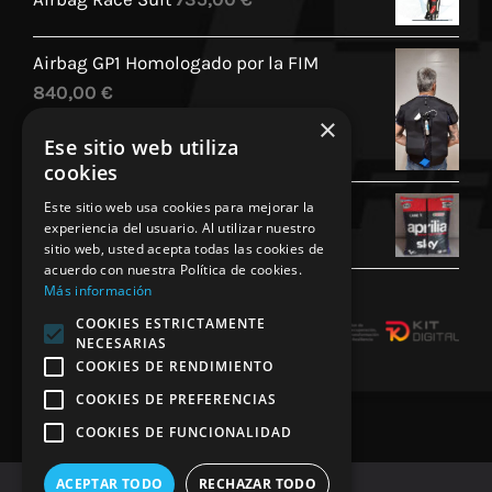
Airbag GP1 Homologado por la FIM
840,00
€
×
Ese sitio web utiliza
cookies
Cojin Personalizado Aprilia Racing
Este sitio web usa cookies para mejorar la
experiencia del usuario. Al utilizar nuestro
45,00
€
sitio web, usted acepta todas las cookies de
acuerdo con nuestra Política de cookies.
Más información
COOKIES ESTRICTAMENTE
NECESARIAS
COOKIES DE RENDIMIENTO
COOKIES DE PREFERENCIAS
COOKIES DE FUNCIONALIDAD
ACEPTAR TODO
RECHAZAR TODO