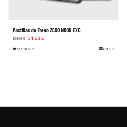
Pastillas de Freno ZCOO N006 EXC
94,63
€
105,15
€
Add to cart
Details