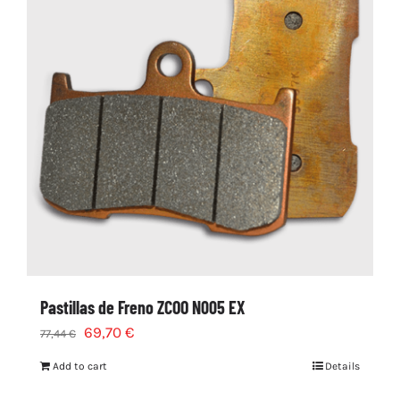
Pastillas de Freno ZCOO N005 EX
69,70
€
77,44
€
Add to cart
Details