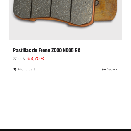
Pastillas de Freno ZCOO N005 EX
69,70
€
77,44
€
Add to cart
Details