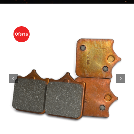
NOTICIAS
CONTACTO
TIENDA
Oferta

