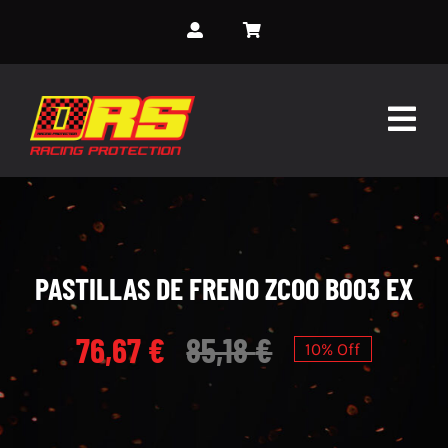
Skip
to
content
Togg
Navig
INICIO
SOBRE NOSOTROS
PASTILLAS DE FRENO ZCOO B003 EX
SERVICIOS
76,67
€
85,18
€
10% Off
MONOS PERSONALIZADOS
EVENTOS