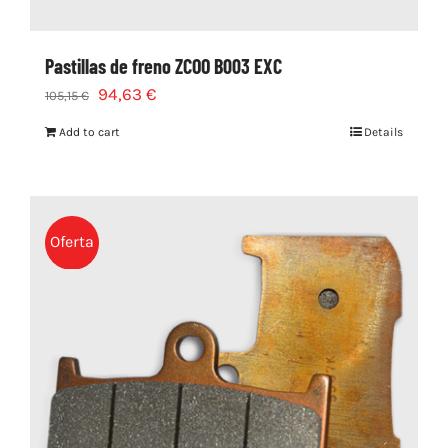
Pastillas de freno ZCOO B003 EXC
94,63
€
105,15
€
Add to cart
Details
Oferta