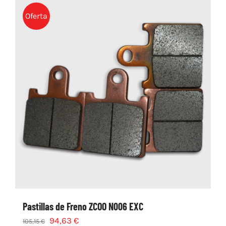
Oferta
Pastillas de Freno ZCOO N006 EXC
94,63
€
105,15
€