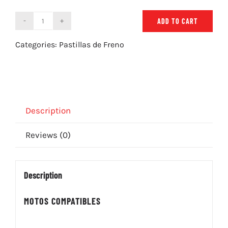
ADD TO CART
Pastillas
de
Categories:
Pastillas de Freno
Freno
ZCOO
B003
EX
quantity
Description
Reviews (0)
Description
MOTOS COMPATIBLES