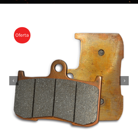
NOTICIAS
CONTACTO
TIENDA
Oferta

