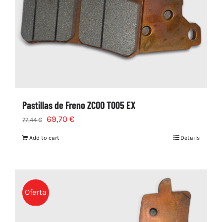
Pastillas de Freno ZCOO T005 EX
69,70
€
77,44
€
Add to cart
Details
Oferta