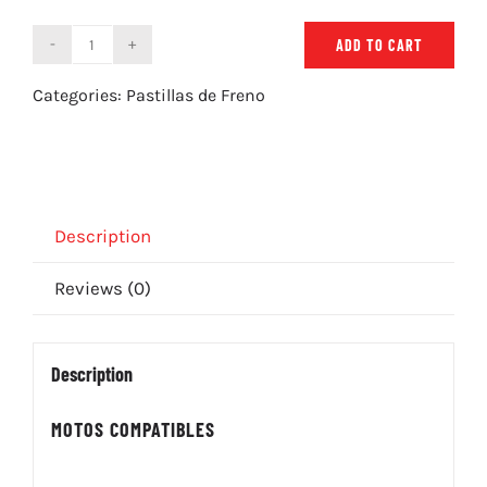
ADD TO CART
Pastillas
de
Categories:
Pastillas de Freno
Freno
ZCOO
N005
EX
quantity
Description
Reviews (0)
Description
MOTOS COMPATIBLES