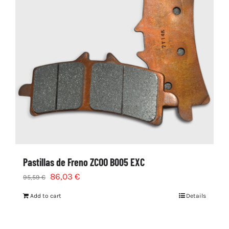
Pastillas de Freno ZCOO B005 EXC
86,03
€
95,59
€
Add to cart
Details