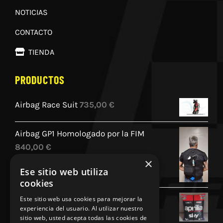
NOTICIAS
CONTACTO
TIENDA
PRODUCTOS
Airbag Race Suit
735,00
€
Airbag GP1 Homologado por la FIM
840,00
€
×
Ese sitio web utiliza
cookies
Cojin Personalizado Aprilia Racing
Este sitio web usa cookies para mejorar la
experiencia del usuario. Al utilizar nuestro
45,00
€
sitio web, usted acepta todas las cookies de