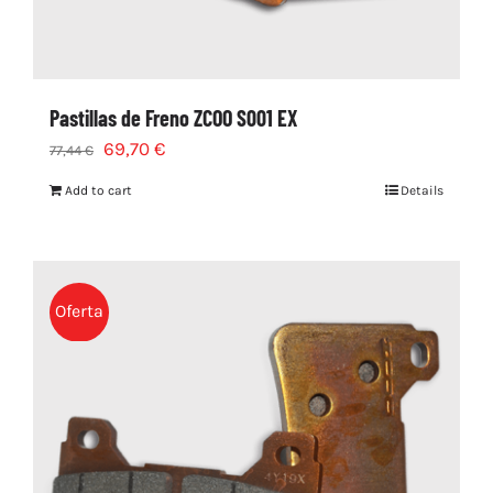
Pastillas de Freno ZCOO S001 EX
69,70
€
77,44
€
Add to cart
Details
Oferta