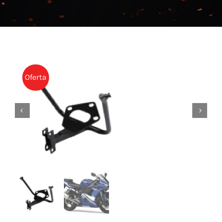
NOTICIAS
CONTACTO
TIENDA
Oferta

