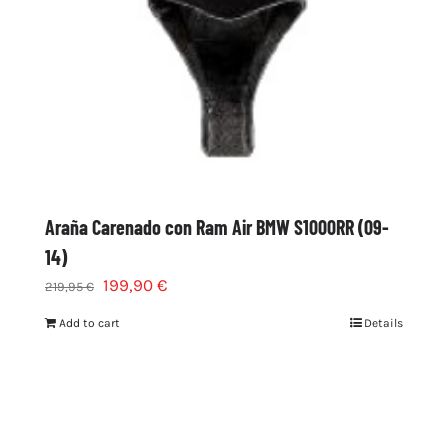
Araña Carenado con Ram Air BMW S1000RR (09-
14)
199,90
€
219,95
€
Add to cart
Details