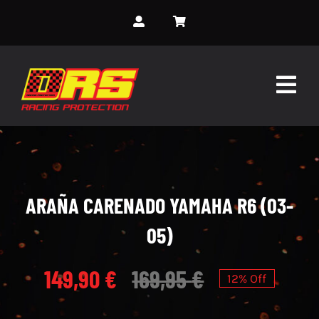
Skip
to
content
Togg
Navig
INICIO
SOBRE NOSOTROS
ARAÑA CARENADO YAMAHA R6 (03-
SERVICIOS
05)
MONOS PERSONALIZADOS
149,90
€
169,95
€
12% Off
EVENTOS