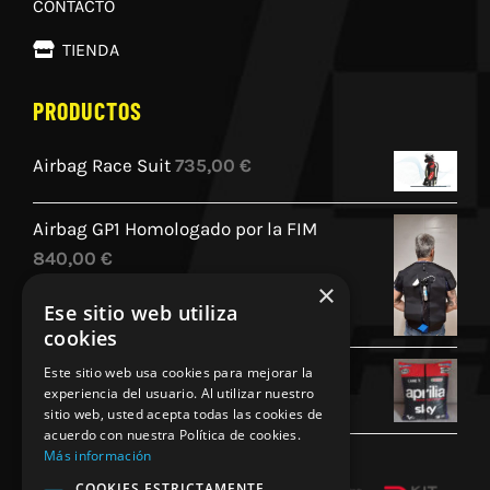
CONTACTO
TIENDA
PRODUCTOS
Airbag Race Suit
735,00
€
Airbag GP1 Homologado por la FIM
840,00
€
×
Ese sitio web utiliza
cookies
Cojin Personalizado Aprilia Racing
Este sitio web usa cookies para mejorar la
experiencia del usuario. Al utilizar nuestro
45,00
€
sitio web, usted acepta todas las cookies de
acuerdo con nuestra Política de cookies.
Más información
COOKIES ESTRICTAMENTE