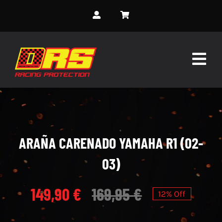
Skip
to
content
Togg
Navig
INICIO
SOBRE NOSOTROS
ARAÑA CARENADO YAMAHA R1 (02-
SERVICIOS
03)
MONOS PERSONALIZADOS
149,90
€
169,95
€
12% Off
EVENTOS