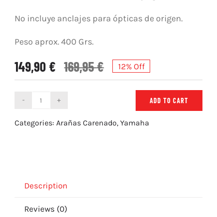
No incluye anclajes para ópticas de origen.
Peso aprox. 400 Grs.
149,90
€
169,95
€
12% Off
ADD TO CART
Araña
Carenado
Categories:
Arañas Carenado
,
Yamaha
Yamaha
R1
(02-
03)
quantity
Description
Reviews (0)