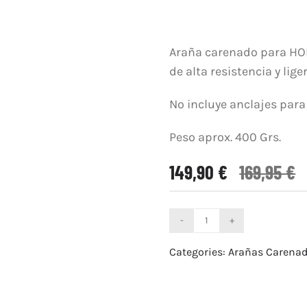
Araña carenado para HO
de alta resistencia y lige
No incluye anclajes para
Peso aprox. 400 Grs.
149,90
€
169,95
€
Araña
Carenado
Categories:
Arañas Carena
Honda
CBR
1000RR