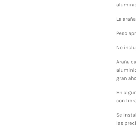
aluminio
La araña
Peso ap
No inclu
Araña ca
aluminio
gran aho
En algun
con fibr
Se insta
las prec