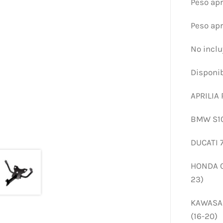
Peso ap
Peso ap
No inclu
Disponib
APRILIA 
BMW S100
DUCATI 7
HONDA CB
23)
KAWASAKI
(16-20)