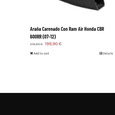
Araña Carenado Con Ram Air Honda CBR
600RR (07-12)
199,90
€
219,95
€
Add to cart
Details