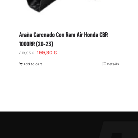
Araña Carenado Con Ram Air Honda CBR
1000RR (20-23)
199,90
€
219,95
€
Add to cart
Details