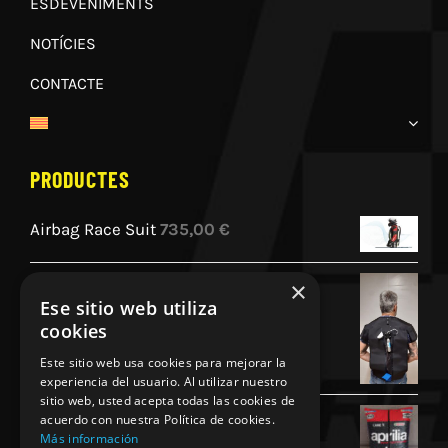
ESDEVENIMENTS
NOTÍCIES
CONTACTE
PRODUCTES
Airbag Race Suit
735,00
€
×
Airbag GP1 Homologado por la FIM
Ese sitio web utiliza
840,00
€
cookies
Este sitio web usa cookies para mejorar la
experiencia del usuario. Al utilizar nuestro
sitio web, usted acepta todas las cookies de
Cojin Personalizado Aprilia Racing
acuerdo con nuestra Política de cookies.
Más información
45,00
€