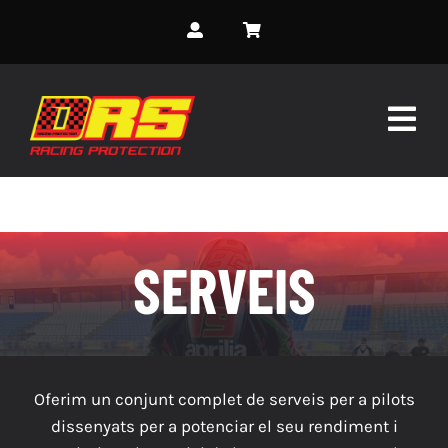
Skip
to
content
Togg
Navig
INICI
SOBRE NOSALTRES
SERVEIS
SERVEIS
GRANOTES PERSONALITZADES
Oferim un conjunt complet de serveis per a pilots
ESDEVENIMENTS
dissenyats per a potenciar el seu rendiment i